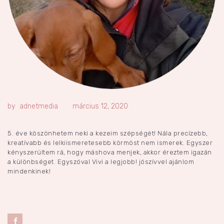
adnetmedia
március 12, 2020
5. éve köszönhetem neki a kezeim szépségét! Nála precízebb,
kreatívabb és lelkiismeretesebb körmöst nem ismerek. Egyszer
kényszerültem rá, hogy máshova menjek, akkor éreztem igazán
a különbséget. Egyszóval Vivi a legjobb! jószívvel ajánlom
mindenkinek!