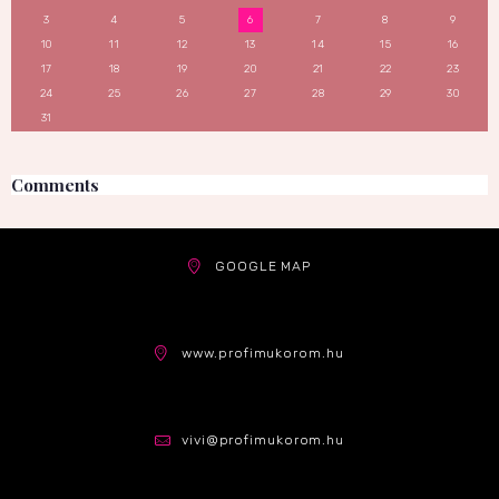
3
4
5
6
7
8
9
10
11
12
13
14
15
16
17
18
19
20
21
22
23
24
25
26
27
28
29
30
31
Comments
GOOGLE MAP
www.profimukorom.hu
vivi@profimukorom.hu