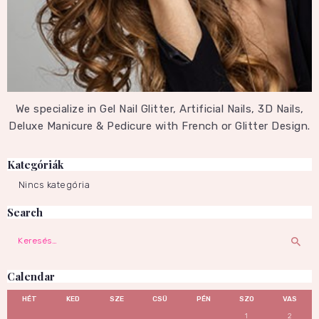
We specialize in Gel Nail Glitter, Artificial Nails, 3D Nails,
Deluxe Manicure & Pedicure with French or Glitter Design.
Kategóriák
Nincs kategória
Search
Keresés:
Calendar
HÉT
KED
SZE
CSÜ
PÉN
SZO
VAS
1
2